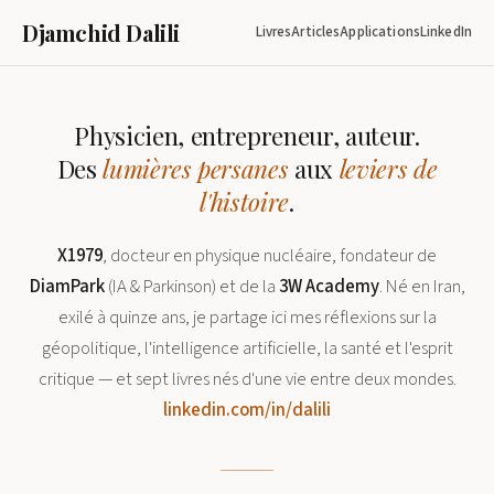
Djamchid Dalili
Livres
Articles
Applications
LinkedIn
Physicien, entrepreneur, auteur.
Des
lumières persanes
aux
leviers de
l'histoire
.
X1979
, docteur en physique nucléaire, fondateur de
DiamPark
(IA & Parkinson) et de la
3W Academy
. Né en Iran,
exilé à quinze ans, je partage ici mes réflexions sur la
géopolitique, l'intelligence artificielle, la santé et l'esprit
critique — et sept livres nés d'une vie entre deux mondes.
linkedin.com/in/dalili